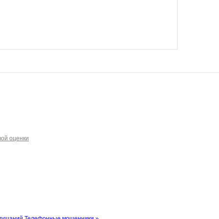
вой оценки
лушаний
Телефонные мошенники »