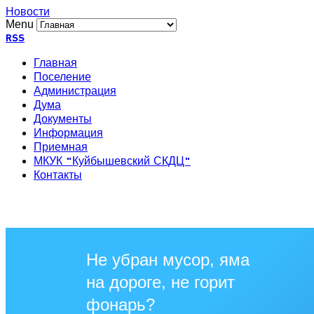
Новости
Menu
RSS
Главная
Поселение
Администрация
Дума
Документы
Информация
Приемная
МКУК "Куйбышевский СКДЦ"
Контакты
Не убран мусор, яма
на дороге, не горит
фонарь?