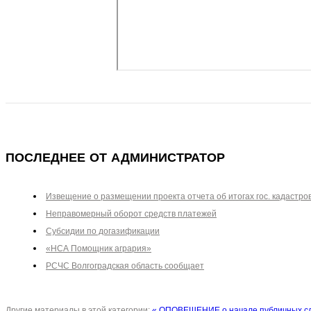
ПОСЛЕДНЕЕ ОТ АДМИНИСТРАТОР
Извещение о размещении проекта отчета об итогах гос. кадастро
Неправомерный оборот средств платежей
Субсидии по догазификации
«НСА Помощник агрария»
РСЧС Волгоградская область сообщает
Другие материалы в этой категории:
« ОПОВЕЩЕНИЕ о начале публичных с