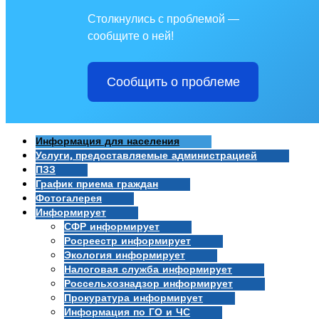
Столкнулись с проблемой —
сообщите о ней!
Сообщить о проблеме
Информация для населения
Услуги, предоставляемые администрацией
ПЗЗ
График приема граждан
Фотогалерея
Информирует
СФР информирует
Росреестр информирует
Экология информирует
Налоговая служба информирует
Россельхознадзор информирует
Прокуратура информирует
Информация по ГО и ЧС