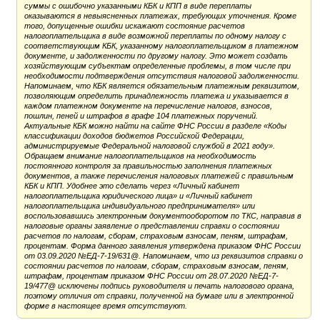
суммы с ошибочно указанными КБК и КПП в виде переплаты
оказываются в невыясненных платежах, требующих уточнения. Кроме
того, допущенные ошибки искажают состояние расчетов
налогоплательщика в виде возможной переплаты по одному налогу с
соответствующим КБК, указанному налогоплательщиком в платежном
документе, и задолженности по другому налогу. Это может создать
хозяйствующим субъектам определенные проблемы, в том числе при
необходимости подтверждения отсутствия налоговой задолженности.
Напоминаем, что КБК является обязательным платежным реквизитом,
позволяющим определить принадлежность платежа и указывается в
каждом платежном документе на перечисление налогов, взносов,
пошлин, пеней и штрафов в графе 104 платежных поручений.
Актуальные КБК можно найти на сайте ФНС России в разделе «Коды
классификации доходов бюджетов Российской Федерации,
администрируемые Федеральной налоговой службой в 2021 году».
Обращаем внимание налогоплательщиков на необходимость
постоянного контроля за правильностью заполнения платежных
документов, а также перечисления налоговых платежей с правильным
КБК и КПП. Удобнее это сделать через «Личный кабинет
налогоплательщика юридического лица» и «Личный кабинет
налогоплательщика индивидуального предпринимателя» или
воспользовавшись электронным документооборотом по ТКС, направив в
налоговые органы заявление о представлении справки о состоянии
расчетов по налогам, сборам, страховым взносам, пеням, штрафам,
процентам. Форма данного заявления утверждена приказом ФНС России
от 03.09.2020 №ЕД-7-19/631@. Напоминаем, что из реквизитов справки о
состоянии расчетов по налогам, сборам, страховым взносам, пеням,
штрафам, процентам приказом ФНС России от 28.07.2020 №ЕД-7-
19/477@ исключены подпись руководителя и печать налогового органа,
поэтому отличия от справки, полученной на бумаге или в электронной
форме в настоящее время отсутствуют.