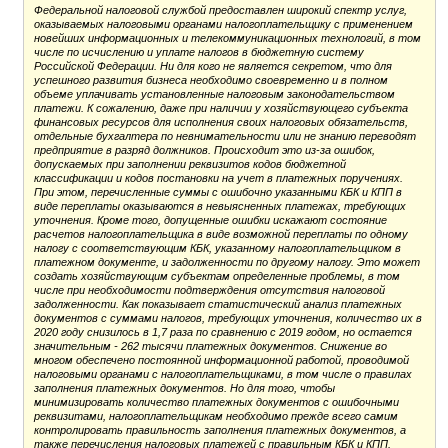
Федеральной налоговой службой предоставлен широкий спектр услуг,
оказываемых налоговыми органами налогоплательщику с применением
новейших информационных и телекоммуникационных технологий, в том
числе по исчислению и уплате налогов в бюджетную систему
Российской Федерации. Ни для кого не является секретом, что для
успешного развития бизнеса необходимо своевременно и в полном
объеме уплачивать установленные налоговым законодательством
платежи. К сожалению, даже при наличии у хозяйствующего субъекта
финансовых ресурсов для исполнения своих налоговых обязательств,
отдельные бухгалтера по невнимательности или не знанию переводят
предприятие в разряд должников. Происходит это из-за ошибок,
допускаемых при заполнении реквизитов кодов бюджетной
классификации и кодов постановки на учет в платежных поручениях.
При этом, перечисленные суммы с ошибочно указанными КБК и КПП в
виде переплаты оказываются в невыясненных платежах, требующих
уточнения. Кроме того, допущенные ошибки искажают состояние
расчетов налогоплательщика в виде возможной переплаты по одному
налогу с соответствующим КБК, указанному налогоплательщиком в
платежном документе, и задолженности по другому налогу. Это может
создать хозяйствующим субъектам определенные проблемы, в том
числе при необходимости подтверждения отсутствия налоговой
задолженности. Как показывает статистический анализ платежных
документов с суммами налогов, требующих уточнения, количество их в
2020 году снизилось в 1,7 раза по сравнению с 2019 годом, но остается
значительным - 262 тысячи платежных документов. Снижение во
многом обеспечено постоянной информационной работой, проводимой
налоговыми органами с налогоплательщиками, в том числе о правилах
заполнения платежных документов. Но для того, чтобы
минимизировать количество платежных документов с ошибочными
реквизитами, налогоплательщикам необходимо прежде всего самим
контролировать правильность заполнения платежных документов, а
также перечисления налоговых платежей с правильным КБК и КПП.