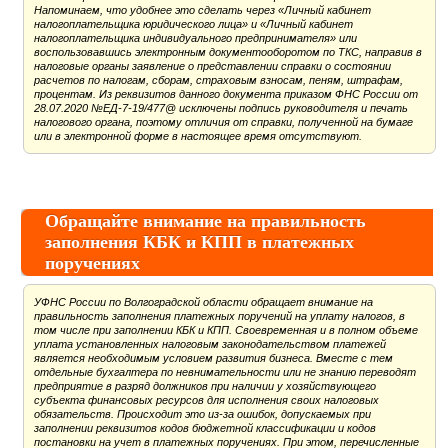
Напоминаем, что удобнее это сделать через «Личный кабинет
налогоплательщика юридического лица» и «Личный кабинет
налогоплательщика индивидуального предпринимателя» или
воспользовавшись электронным документооборотом по ТКС, направив в
налоговые органы заявление о представлении справки о состоянии
расчетов по налогам, сборам, страховым взносам, пеням, штрафам,
процентам. Из реквизитов данного документа приказом ФНС России от
28.07.2020 №ЕД-7-19/477@ исключены подпись руководителя и печать
налогового органа, поэтому отличия от справки, полученной на бумаге
или в электронной форме в настоящее время отсутствуют.
Обращайте внимание на правильность
заполнения КБК и КПП в платежных
поручениях
УФНС России по Волгоградской области обращает внимание на
правильность заполнения платежных поручений на уплату налогов, в
том числе при заполнении КБК и КПП. Своевременная и в полном объеме
уплата установленных налоговым законодательством платежей
является необходимым условием развития бизнеса. Вместе с тем
отдельные бухгалтера по невнимательности или не знанию переводят
предприятие в разряд должников при наличии у хозяйствующего
субъекта финансовых ресурсов для исполнения своих налоговых
обязательств. Происходит это из-за ошибок, допускаемых при
заполнении реквизитов кодов бюджетной классификации и кодов
постановки на учет в платежных поручениях. При этом, перечисленные