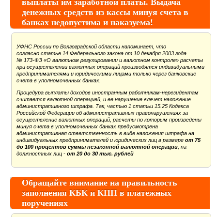
выплаты им заработной платы. Выдача
денежных средств из кассы минуя счета в
банках недопустима и наказуема!
УФНС России по Волгоградской области напоминает, что
согласно статье 14 Федерального закона от 10 декабря 2003 года
№ 173-ФЗ «О валютном регулировании и валютном контроле» расчеты
при осуществлении валютных операций производятся индивидуальными
предпринимателями и юридическими лицами только через банковские
счета в уполномоченных банках.
Процедура выплаты доходов иностранным работникам-нерезидентам
считается валютной операцией, и ее нарушение влечет наложение
административного штрафа. Так, частью 1 статьи 15.25 Кодекса
Российской Федерации об административных правонарушениях за
осуществление валютных операций, расчеты по которым произведены
минуя счета в уполномоченных банках предусмотрена
административная ответственность в виде наложения штрафа на
индивидуальных предпринимателей и юридических лиц в размере
от 75
до 100 процентов суммы незаконной валютной операции
, на
должностных лиц -
от 20 до 30 тыс. рублей
Обращайте внимание на правильность
заполнения КБК и КПП в платежных
поручениях