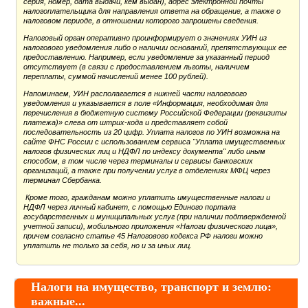
серия, номер, дата выдачи, кем выдан), адрес электронной почты
налогоплательщика для направления ответа на обращение, а также о
налоговом периоде, в отношении которого запрошены сведения.
Налоговый орган оперативно проинформирует о значениях УИН из
налогового уведомления либо о наличии оснований, препятствующих ее
предоставлению. Например, если уведомление за указанный период
отсутствует (в связи с предоставлением льготы, наличием
переплаты, суммой начислений менее 100 рублей).
Напоминаем, УИН располагается в нижней части налогового
уведомления и указывается в поле «Информация, необходимая для
перечисления в бюджетную систему Российской Федерации (реквизиты
платежа)» слева от штрих-кода и представляет собой
последовательность из 20 цифр. Уплата налогов по УИН возможна на
сайте ФНС России с использованием сервиса "Уплата имущественных
налогов физических лиц и НДФЛ по индексу документа" либо иным
способом, в том числе через терминалы и сервисы банковских
организаций, а также при получении услуг в отделениях МФЦ через
терминал Сбербанка.
Кроме того, гражданам можно уплатить имущественные налоги и
НДФЛ через личный кабинет, с помощью Единого портала
государственных и муниципальных услуг (при наличии подтвержденной
учетной записи), мобильного приложения «Налоги физического лица»,
причем согласно статье 45 Налогового кодекса РФ налоги можно
уплатить не только за себя, но и за иных лиц.
Налоги на имущество, транспорт и землю:
важные...