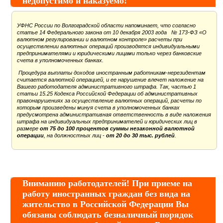
недопустимо и наказуемо!
УФНС России по Волгоградской области напоминает, что согласно
статье 14 Федерального закона от 10 декабря 2003 года № 173-ФЗ «О
валютном регулировании и валютном контроле» расчеты при
осуществлении валютных операций производятся индивидуальными
предпринимателями и юридическими лицами только через банковские
счета в уполномоченных банках.
Процедура выплаты доходов иностранным работникам-нерезидентам
считается валютной операцией, и ее нарушение влечет наложение на
Вашего работодателя административного штрафа. Так, частью 1
статьи 15.25 Кодекса Российской Федерации об административных
правонарушениях за осуществление валютных операций, расчеты по
которым произведены минуя счета в уполномоченных банках
предусмотрена административная ответственность в виде наложения
штрафа на индивидуальных предпринимателей и юридических лиц в
размере
от 75 до 100 процентов суммы незаконной валютной
операции
, на должностных лиц -
от 20 до 30 тыс. рублей
.
Вниманию работодателей! При приеме на
работу иностранных граждан без вида на
жительство в Российской Федерации Вы
обязаны соблюдать безналичный порядок