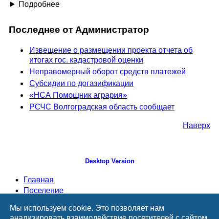
Подробнее
Последнее от Администратор
Извещение о размещении проекта отчета об
итогах гос. кадастровой оценки
Неправомерный оборот средств платежей
Субсидии по догазификации
«НСА Помощник агрария»
РСЧС Волгоградская область сообщает
Наверх
Desktop Version
Главная
Поселение
Администрация
Мы используем cookie. Это позволяет нам
Дума
анализировать взаимодействие посетителей с сайтом