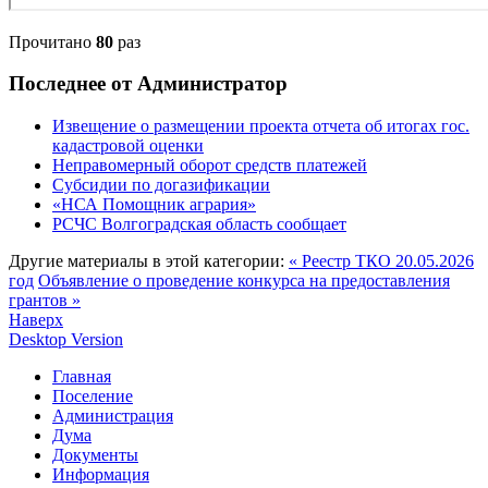
Прочитано
80
раз
Последнее от Администратор
Извещение о размещении проекта отчета об итогах гос.
кадастровой оценки
Неправомерный оборот средств платежей
Субсидии по догазификации
«НСА Помощник агрария»
РСЧС Волгоградская область сообщает
Другие материалы в этой категории:
« Реестр ТКО 20.05.2026
год
Объявление о проведение конкурса на предоставления
грантов »
Наверх
Desktop Version
Главная
Поселение
Администрация
Дума
Документы
Информация