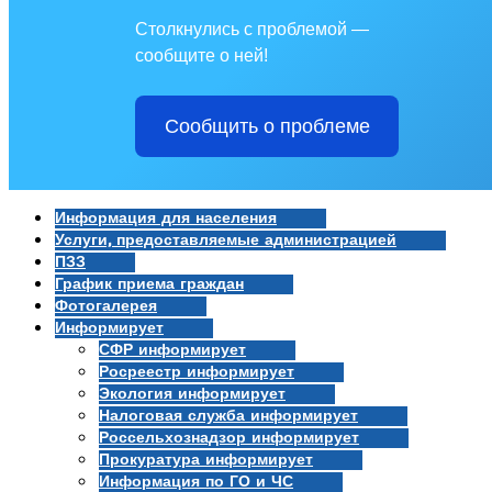
Столкнулись с проблемой —
сообщите о ней!
Сообщить о проблеме
Информация для населения
Услуги, предоставляемые администрацией
ПЗЗ
График приема граждан
Фотогалерея
Информирует
СФР информирует
Росреестр информирует
Экология информирует
Налоговая служба информирует
Россельхознадзор информирует
Прокуратура информирует
Информация по ГО и ЧС