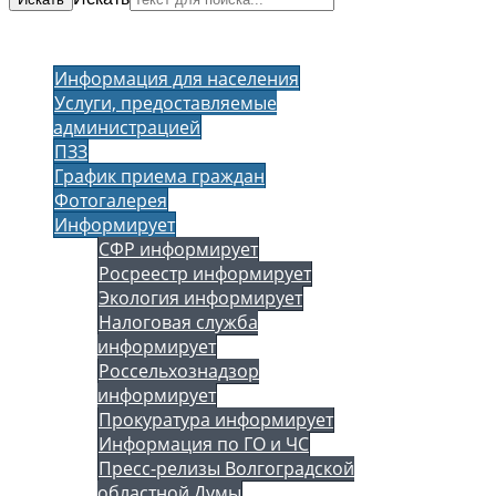
Информация для населения
Услуги, предоставляемые
администрацией
ПЗЗ
График приема граждан
Фотогалерея
Информирует
СФР информирует
Росреестр информирует
Экология информирует
Налоговая служба
информирует
Россельхознадзор
информирует
Прокуратура информирует
Информация по ГО и ЧС
Пресс-релизы Волгоградской
областной Думы