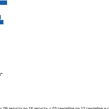
4"
 09 августа по 18 августа, с 03 сентября по 12 сентября и с