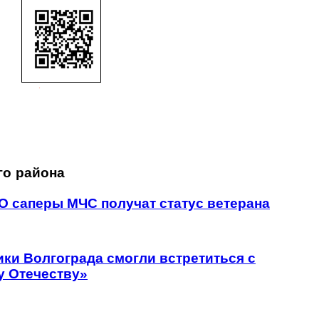
го района
О саперы МЧС получат статус ветерана
ики Волгограда смогли встретиться с
у Отечеству»