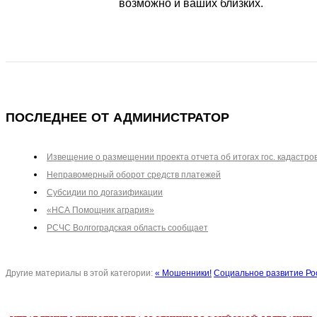
возможно и ваших близких.
ПОСЛЕДНЕЕ ОТ АДМИНИСТРАТОР
Извещение о размещении проекта отчета об итогах гос. кадастро
Неправомерный оборот средств платежей
Субсидии по догазификации
«НСА Помощник агрария»
РСЧС Волгоградская область сообщает
Другие материалы в этой категории:
« Мошенники!
Социальное развитие Ро