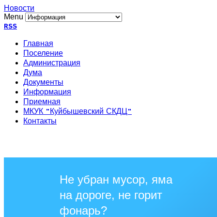
Новости
Menu
RSS
Главная
Поселение
Администрация
Дума
Документы
Информация
Приемная
МКУК "Куйбышевский СКДЦ"
Контакты
Не убран мусор, яма
на дороге, не горит
фонарь?