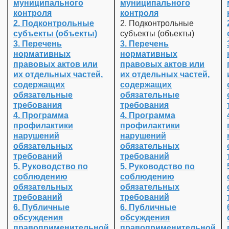
муниципального
муниципального
контроля
контроля
2. Подконтрольные
2. Подконтрольные
субъекты (объекты)
субъекты (объекты)
3. Перечень
3. Перечень
нормативных
нормативных
правовых актов или
правовых актов или
их отдельных частей,
их отдельных частей,
содержащих
содержащих
обязательные
обязательные
требования
требования
4. Программа
4. Программа
профилактики
профилактики
нарушений
нарушений
обязательных
обязательных
требований
требований
5. Руководство по
5. Руководство по
соблюдению
соблюдению
обязательных
обязательных
требований
требований
6. Публичные
6. Публичные
обсуждения
обсуждения
правоприменительной
правоприменительной