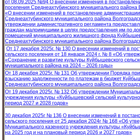
от 08.09.2025 №94 О внесении изменения в постановлен
поселения Среднеахтубинского муниципального района В
«О внесении изменений в постановление администрации
Среднеахтубинского муниципального района Волгоградск
утверждении административного регламента предоставл
граждан малоимущими в целях предоставления им по до
помещений муниципального жилищного фонда Куйбышевс
Среднеахтубинского муниципального района Волгоградс
От 17 декабря 2025г. № 130 О внесении изменений в п
сельского поселения от 18 января 2024 г. № 8 «Об утв
«Сохранение и развитие культуры Куйбышевского сельск
муниципального района на 2024 – 2026 годы»
От 18 декабря 2025г. № 131 Об утверждении Порядка пр
взысканию задолженности по платежам в бюджет Куйбыш
Среднеахтубинского муниципального района Волгоградс
От 19 декабря 2025г. № 132 Об утверждении Муниципаль
учреждения культуры «Куйбышевский сельский культурно
период 2027 и 2028 годов»
30 декабря 2025г № 136 О внесении изменений в поста
сельского поселения от 25 декабря 2024г № 168 «Об ут
Муниципального казенного учреждения культуры «Куйбыш
на 2025 год и на плановый период 2026 и 2027 годов»