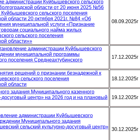
ие администрации Куйбышевского сельского
олгоградской области от 20 июня 2025 №56
 Куйбышевского сельского поселения
ой области 20 октября 2021г. №84 «Об
08.09.2025г
ения муниципальной услуги «Признание
говорам социального найма жилых
кого сельского поселения
кой области»»
остановление администрации Куйбышевского
ерждении муниципальной программы
17.12.2025г
ого поселения Среднеахтубинского
инятия решений о признании безнадежной к
евского сельского поселения
18.12.2025г
кой области
ного задания Муниципального казенного
-досуговый центр» на 2026 год и на плановый
19.12.2025г
новление администрации Куйбышевского
верждении Муниципального задания
евский сельский культурно-досуговый центр»
30.12.2025г