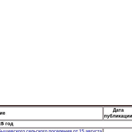
Дата
ие
публикаци
5 год
ышевского сельского поселения от 15 августа