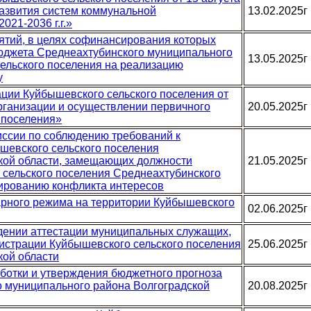
азвития систем коммунальной
13.02.2025г
21-2036 г.г.»
иятий, в целях софинансирования которых
джета Среднеахтубинского муниципального
13.05.2025г
ельского поселения на реализацию
у
ции Куйбышевского сельского поселения от
рганизации и осуществлении первичного
20.05.2025г
 поселения»
иссии по соблюдению требований к
евского сельского поселения
кой области, замещающих должности
21.05.2025г
сельского поселения Среднеахтубинского
лированию конфликта интересов
арного режима на территории Куйбышевского
02.06.2025г
дении аттестации муниципальных служащих,
страции Куйбышевского сельского поселения
25.06.2025г
кой области
аботки и утверждения бюджетного прогноза
о муниципального района Волгоградской
20.08.2025г