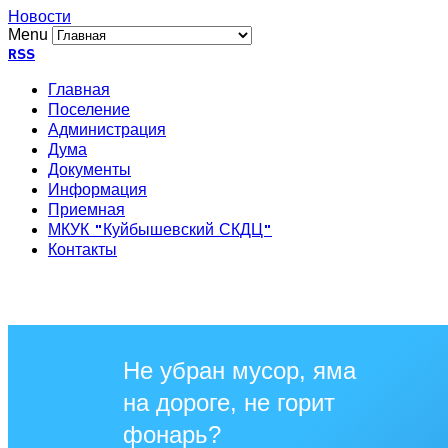
Новости
Menu
RSS
Главная
Поселение
Администрация
Дума
Документы
Информация
Приемная
МКУК "Куйбышевский СКДЦ"
Контакты
Не убран мусор, яма
на дороге, не горит
фонарь?