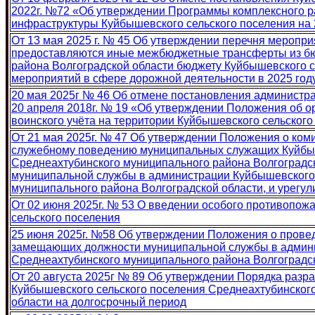
2022г. №72 «Об утверждении Программы комплексного р
инфраструктуры Куйбышевского сельского поселения на 20
От 13 мая 2025 г. № 45 Об утверждении перечня меропр
предоставляются иные межбюджетные трансферты из бю
района Волгоградской области бюджету Куйбышевского с
мероприятий в сфере дорожной деятельности в 2025 год
20 мая 2025г № 46 Об отмене постановления администра
20 апреля 2018г. № 19 «Об утверждении Положения об о
воинского учёта на территории Куйбышевского сельского
От 21 мая 2025г. № 47 Об утверждении Положения о ком
служебному поведению муниципальных служащих Куйбыш
Среднеахтубинского муниципального района Волгоградс
муниципальной службы в администрации Куйбышевского 
муниципального района Волгоградской области, и урегу
От 02 июня 2025г. № 53 О введении особого противопож
сельского поселения
25 июня 2025г. №58 Об утверждении Положения о прове
замещающих должности муниципальной службы в админи
Среднеахтубинского муниципального района Волгоградс
От 20 августа 2025г № 89 Об утверждении Порядка разр
Куйбышевского сельского поселения Среднеахтубинског
области на долгосрочный период