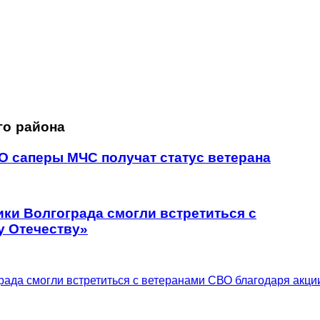
го района
О саперы МЧС получат статус ветерана
ики Волгограда смогли встретиться с
у Отечеству»