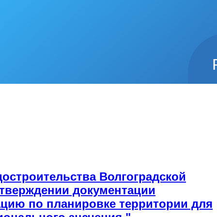
достроительства Волгоградской
 утверждении документации
ацию по планировке территории для