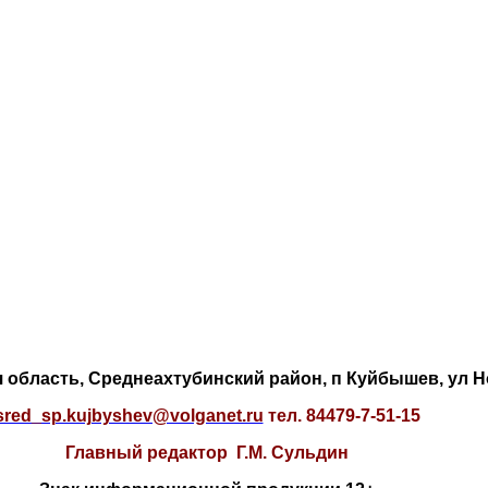
 область, Среднеахтубинский район, п Куйбышев, ул Н
sred_sp.kujbyshev@volganet.ru
тел. 84479-
7-51-15
Главный редактор Г.М. Сульдин