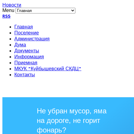
Новости
Menu
RSS
Главная
Поселение
Администрация
Дума
Документы
Информация
Приемная
МКУК "Куйбышевский СКДЦ"
Контакты
Не убран мусор, яма
на дороге, не горит
фонарь?